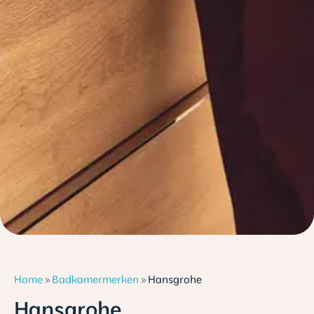
Home
»
Badkamermerken
»
Hansgrohe
Hansgrohe