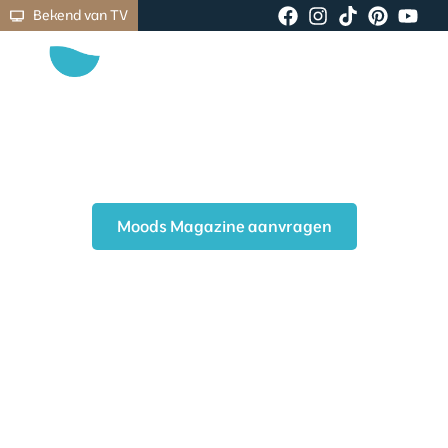
Bekend van TV
Samen creëren wij jouw
badkamer in stijl
Vraag nu het gloednieuwe Moods Magazine aan
voor meer badkamerinspiratie
Moods Magazine aanvragen