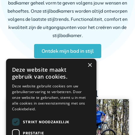
badkamer geheel vorm te geven volgens jouw wensen en
behoeftes. Onze stijlbadkamers worden altijd ontworpen
volgens de laatste stijltrends. Functionaliteit, comfort en
kwaliteit zijn de uitgangspunten voor het creëren van de
stijlbadkamer.
Ontdek mijn bad in stijl
×
Deze website maakt
gebruik van cookies.
Deze website gebruikt cookies om uw
Ontdek mijn bad in stijl
gebruikerservaring te verbeteren. Door
onze website te gebruiken, stemt u in met
alle cookies in overeenstemming met ons
Cookiebeleid.
STRIKT NOODZAKELIJK
PRESTATIE