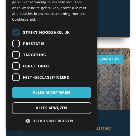
gebruikerservaring te verbeteren. Door
onze website te gebruiken, stemt u in met
LEES VERDER →
alle cookies in overeenstemming met ons
Cookiebeleid.
31 juli 2023
STRIKT NOODZAKELIJK
PRESTATIE
TARGETING
BESPAARTIPS
FUNCTIONEEL
NIET-GECLASSIFICEERD
ALLES ACCEPTEREN
ALLES AFWIJZEN
DETAILS WEERGEVEN
Tips voor een duurzame badkamer