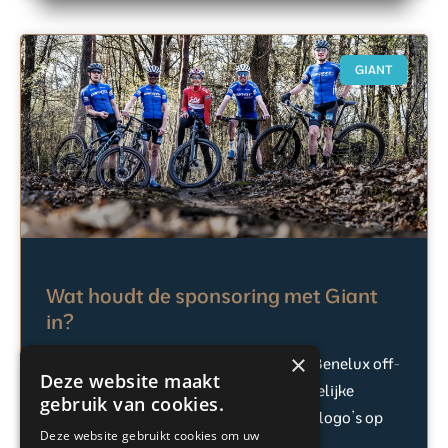
GIANT
Wat houdt de sponsoring met Giant
in?
×
Mijn bad in stijl sponsort het Giant/Liv Benelux off-
Deze website maakt
road team. We creëren samen onvergetelijke
gebruik van cookies.
momenten in de sport, meer dan alleen logo’s op
Deze website gebruikt cookies om uw
de kleding.