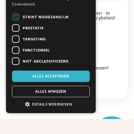
Cookiebeleid.
Instemming
*
Door op - magazine gratis aanvragen - te
STRIKT NOODZAKELIJK
klikken ga je akkoord met het privacybeleid
van mijn bad in stijl.
*
PRESTATIE
TARGETING
FUNCTIONEEL
NIET-GECLASSIFICEERD
Verzending alleen naar Nederlandse adressen!
ALLES ACCEPTEREN
ALLES AFWIJZEN
DETAILS WEERGEVEN
9,1
Gemiddeld