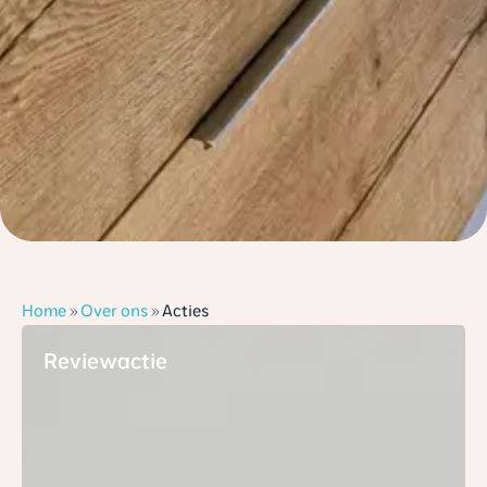
Home
»
Over ons
»
Acties
Acties
Reviewactie
Bij
mijn
bad
in