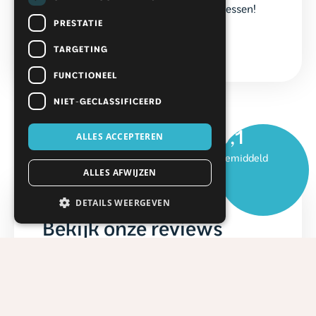
Verzending alleen naar Nederlandse adressen!
PRESTATIE
TARGETING
FUNCTIONEEL
NIET-GECLASSIFICEERD
9,1
ALLES ACCEPTEREN
Gemiddeld
ALLES AFWIJZEN
DETAILS WEERGEVEN
Bekijk onze reviews
Wij willen onze klanten nog beter kunnen
helpen, daarom stellen we het zeer op prijs als
ook jij jouw ervaring met ons wilt delen en
ontvang daarmee een gratis shampoo bar &