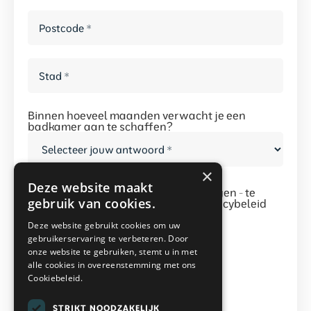
Postcode
*
*
Stad
*
*
Binnen hoeveel maanden verwacht je een
badkamer aan te schaffen?
×
Deze website maakt
Instemming
*
Door op - magazine gratis aanvragen - te
gebruik van cookies.
klikken ga je akkoord met het privacybeleid
van mijn bad in stijl.
*
Deze website gebruikt cookies om uw
gebruikerservaring te verbeteren. Door
onze website te gebruiken, stemt u in met
alle cookies in overeenstemming met ons
Cookiebeleid.
Magazine gratis aanvragen
STRIKT NOODZAKELIJK