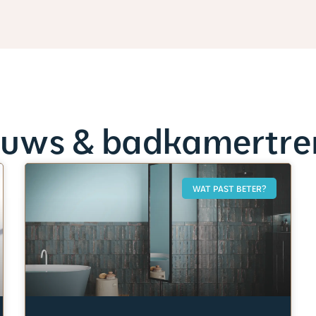
euws & badkamertre
WAT PAST BETER?