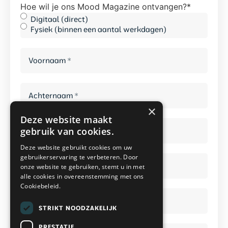
Hoe wil je ons Mood Magazine ontvangen?
*
Digitaal (direct)
Fysiek (binnen een aantal werkdagen)
Voornaam
*
Achternaam
*
×
Deze website maakt
E-
mailadres
gebruik van cookies.
*
*
Deze website gebruikt cookies om uw
Telefoonnummer
*
gebruikerservaring te verbeteren. Door
onze website te gebruiken, stemt u in met
alle cookies in overeenstemming met ons
Cookiebeleid.
Straat
*
*
STRIKT NOODZAKELIJK
Huisnummer
PRESTATIE