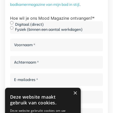
badkamermagazine van mijn bad in stijl
.
Hoe wil je ons Mood Magazine ontvangen?
*
Digitaal (direct)
Fysiek (binnen een aantal werkdagen)
Voornaam
*
Achternaam
*
E-
mailadres
*
*
×
Telefoonnummer
*
Deze website maakt
gebruik van cookies.
Straat
Deze website gebruikt cookies om uw