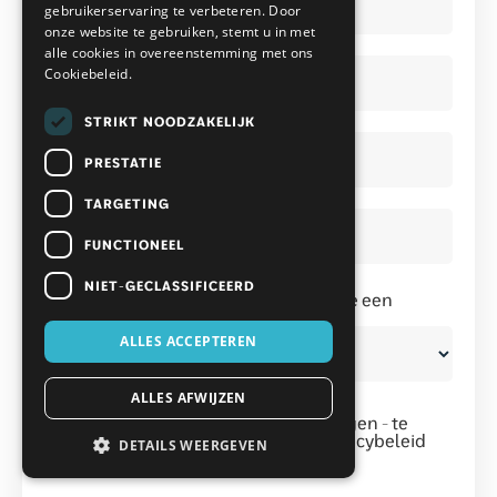
*
*
gebruikerservaring te verbeteren. Door
onze website te gebruiken, stemt u in met
alle cookies in overeenstemming met ons
Huisnummer
Cookiebeleid.
*
*
STRIKT NOODZAKELIJK
Postcode
*
*
PRESTATIE
TARGETING
Stad
*
*
FUNCTIONEEL
NIET-GECLASSIFICEERD
Binnen hoeveel maanden verwacht je een
badkamer aan te schaffen?
ALLES ACCEPTEREN
ALLES AFWIJZEN
Instemming
*
Door op - magazine gratis aanvragen - te
klikken ga je akkoord met het privacybeleid
DETAILS WEERGEVEN
van mijn bad in stijl.
*