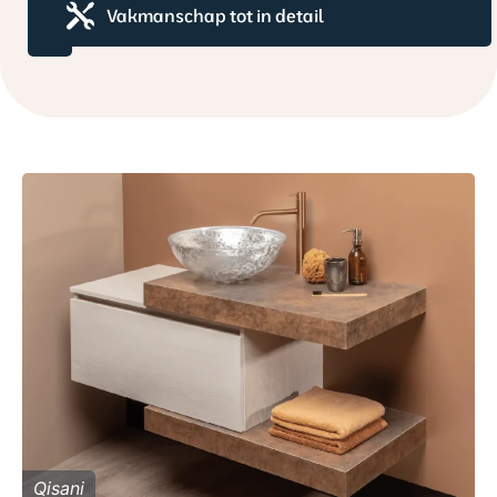
Hoogwaardig
Duurzaamheid
Vakmanschap tot in detail
maatwerk
voorop
Qisani