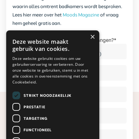
waarin alles omtrent badkamers wordt besproken.
Lees hier meer over het
Moods Magazine
of vraag
hem geheel gratis aan.
×
Hoe wil je ons Mood Magazine ontvangen?
*
Deze website maakt
Digitaal (direct)
gebruik van cookies.
Fysiek (binnen een aantal werkdagen)
Deze website gebruikt cookies om uw
gebruikerservaring te verbeteren. Door
Voornaam
*
onze website te gebruiken, stemt u in met
alle cookies in overeenstemming met ons
Cookiebeleid.
Achternaam
*
STRIKT NOODZAKELIJK
PRESTATIE
E-
mailadres
TARGETING
*
*
FUNCTIONEEL
Telefoonnummer
*