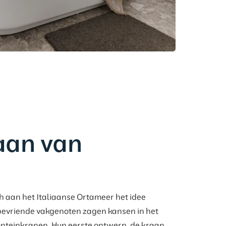
aan van
h aan het Italiaanse Ortameer het idee
bevriende vakgenoten zagen kansen in het
onteinkranen. Hun eerste ontwerp, de kraan