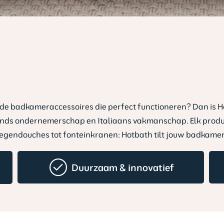
jnde badkameraccessoires die perfect functioneren? Dan is H
ands ondernemerschap en Italiaans vakmanschap. Elk produc
Van regendouches tot fonteinkranen: Hotbath tilt jouw badkam
Duurzaam & innovatief