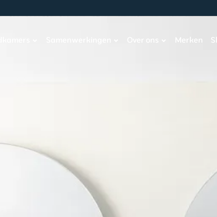
adkamers
Samenwerkingen
Over ons
Merken
S