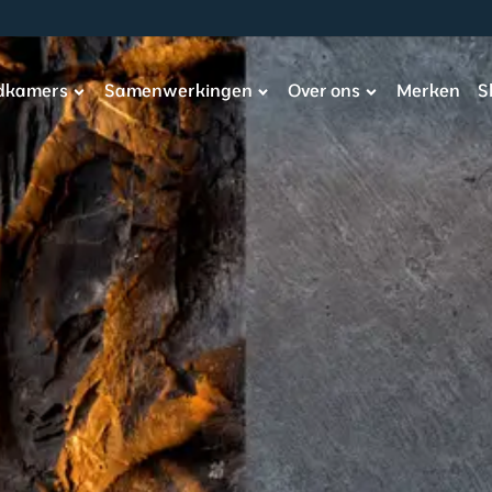
adkamers
Samenwerkingen
Over ons
Merken
S