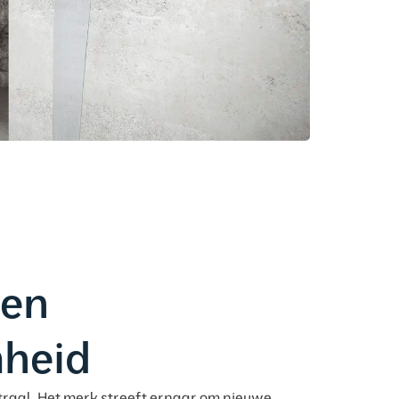
 en
heid
traal. Het merk streeft ernaar om nieuwe,