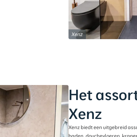
Xenz
Het assor
Xenz
Xenz biedt een uitgebreid as
baden, douchevloeren, krane