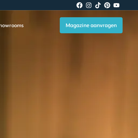
Magazine aanvragen
howrooms