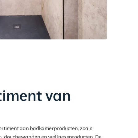
timent van
sortiment aan badkamerproducten, zoals
n, douchewanden en wellnessproducten. De