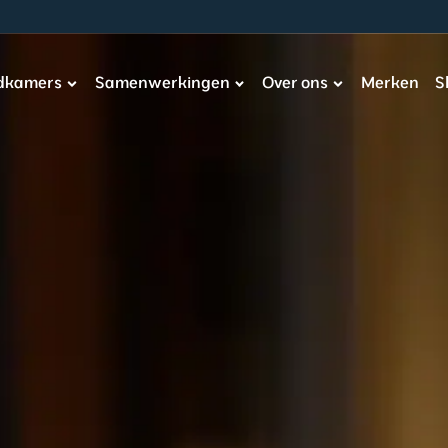
adkamers
Samenwerkingen
Over ons
Merken
S