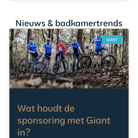
Nieuws & badkamertrends
GIANT
Wat houdt de
sponsoring met Giant
in?