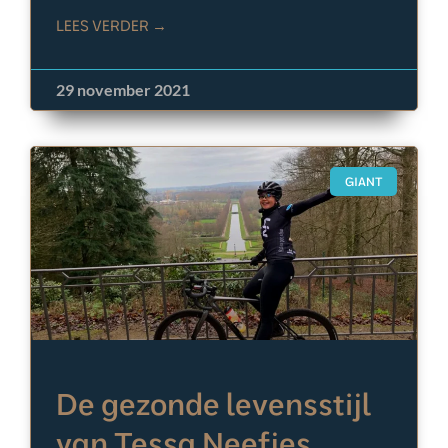
LEES VERDER →
29 november 2021
GIANT
De gezonde levensstijl
van Tessa Neefjes