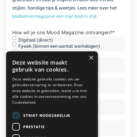
stijlen, handige tips & weetjes. Lees meer over het
badkamermagazine van mijn bad in stijl
.
Hoe wil je ons Mood Magazine ontvangen?
*
Digitaal (direct)
Fysiek (binnen een aantal werkdagen)
×
Voornaam
*
Deze website maakt
gebruik van cookies.
Deze website gebruikt cookies om uw
Achternaam
*
gebruikerservaring te verbeteren. Door
onze website te gebruiken, stemt u in met
alle cookies in overeenstemming met ons
E-
Cookiebeleid.
mailadres
*
*
STRIKT NOODZAKELIJK
Telefoonnummer
*
PRESTATIE