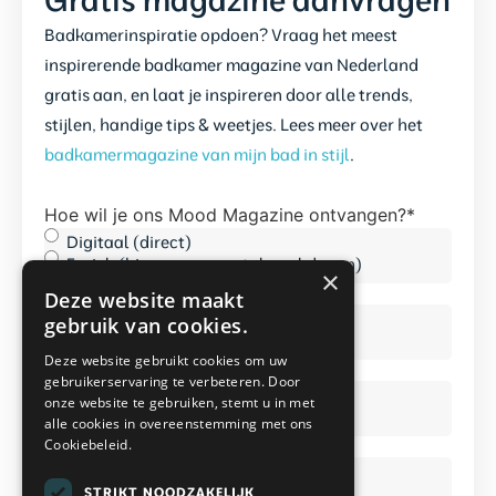
Badkamerinspiratie opdoen? Vraag het meest
inspirerende badkamer magazine van Nederland
gratis aan, en laat je inspireren door alle trends,
stijlen, handige tips & weetjes. Lees meer over het
badkamermagazine van mijn bad in stijl
.
Hoe wil je ons Mood Magazine ontvangen?
*
Digitaal (direct)
Fysiek (binnen een aantal werkdagen)
×
Deze website maakt
Voornaam
*
gebruik van cookies.
Deze website gebruikt cookies om uw
gebruikerservaring te verbeteren. Door
Achternaam
*
onze website te gebruiken, stemt u in met
alle cookies in overeenstemming met ons
Cookiebeleid.
E-
mailadres
STRIKT NOODZAKELIJK