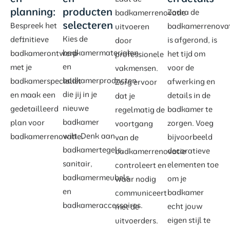
planning:
producten
Zodra de
badkamerrenovatie
selecteren
Bespreek het
badkamerrenovat
uitvoeren
Kies de
definitieve
is afgerond, is
door
badkamermaterialen
badkamerontwerp
het tijd om
professionele
en
met je
voor de
vakmensen.
badkamerproducten
badkamerspecialist
afwerking en
Zorg ervoor
die jij in je
en maak een
details in de
dat je
nieuwe
gedetailleerd
badkamer te
regelmatig de
badkamer
plan voor
zorgen. Voeg
voortgang
wilt. Denk aan
badkamerrenovatie.
bijvoorbeeld
van de
badkamertegels,
decoratieve
badkamerrenovatie
sanitair,
elementen toe
controleert en
badkamermeubels
om je
waar nodig
en
badkamer
communiceert
badkameraccessoires.
echt jouw
met de
eigen stijl te
uitvoerders.