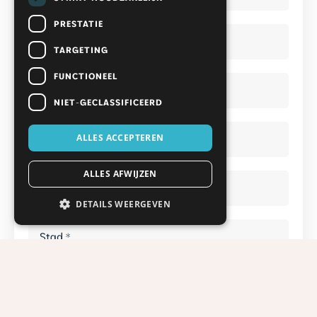
*
*
PRESTATIE
Telefoonnummer
*
TARGETING
FUNCTIONEEL
Straat
*
*
NIET-GECLASSIFICEERD
Huisnummer
*
*
ALLES ACCEPTEREN
ALLES AFWIJZEN
Postcode
*
*
DETAILS WEERGEVEN
Stad
*
*
Binnen hoeveel maanden verwacht je een
badkamer aan te schaffen?