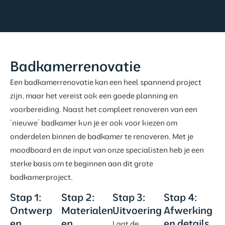
Badkamerrenovatie
Een badkamerrenovatie kan een heel spannend project
zijn, maar het vereist ook een goede planning en
voorbereiding. Naast het compleet renoveren van een
‘nieuwe’ badkamer kun je er ook voor kiezen om
onderdelen binnen de badkamer te renoveren. Met je
moodboard en de input van onze specialisten heb je een
sterke basis om te beginnen aan dit grote
badkamerproject.
Stap 1:
Stap 2:
Stap 3:
Stap 4:
Ontwerp
Materialen
Uitvoering
Afwerking
en
en
en details
Laat de