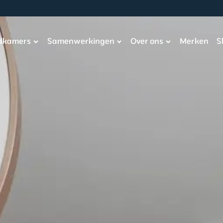
adkamers
Samenwerkingen
Over ons
Merken
S