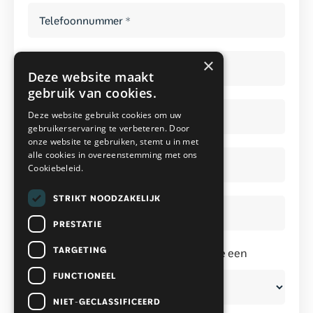
Telefoonnummer
*
Straat
×
*
*
Deze website maakt
gebruik van cookies.
Huisnummer
*
*
Deze website gebruikt cookies om uw
gebruikerservaring te verbeteren. Door
onze website te gebruiken, stemt u in met
Postcode
alle cookies in overeenstemming met ons
*
*
Cookiebeleid.
STRIKT NOODZAKELIJK
Stad
*
*
PRESTATIE
TARGETING
Binnen hoeveel maanden verwacht je een
badkamer aan te schaffen?
FUNCTIONEEL
NIET-GECLASSIFICEERD