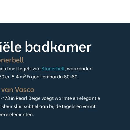
triële badkamer
onerbell
geld met tegels van
Stonerbell
, waaronder
60 en 5,4 m² Ergon Lombarda 60×60.
r van Vasco
×173 in Pearl Beige voegt warmte en elegantie
 kleur sluit subtiel aan bij de tegels en vormt
kere elementen.