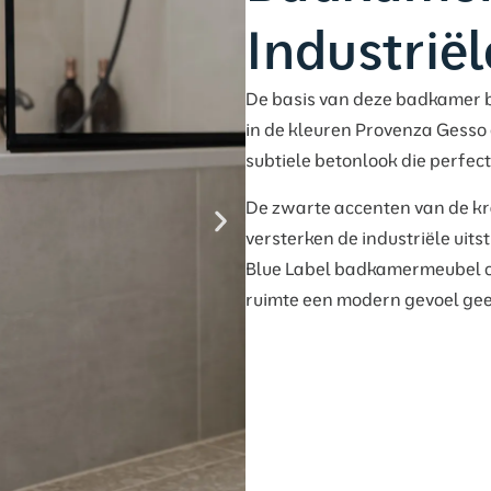
Industrië
De basis van deze badkamer be
in de kleuren Provenza Gesso
subtiele betonlook die perfect
De zwarte accenten van de k
versterken de industriële uit
Blue Label badkamermeubel on
ruimte een modern gevoel gee