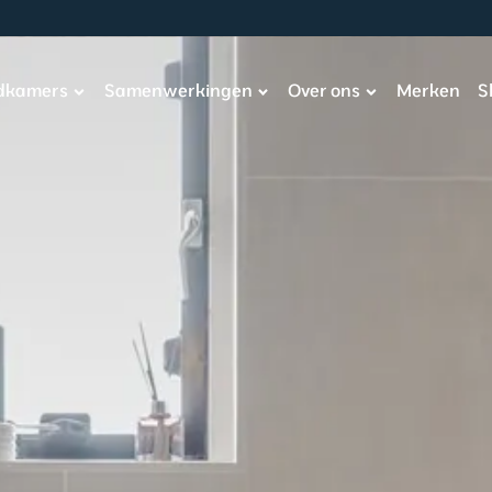
adkamers
Samenwerkingen
Over ons
Merken
S