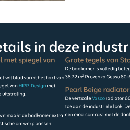
tails in deze indus
l met spiegel van
Grote tegels van St
De badkamer is volledig bete
36,72 m² Provenza Gesso 60×
et wit blad vormt het hart van
egel van
HIPP-Design
met
Pearl Beige radiato
 uitstraling.
De verticale
Vasco
radiator 60
toe aan de industriële look. De
een mooi contrast met de don
wit maakt de badkamer extra
istische ontwerp passen